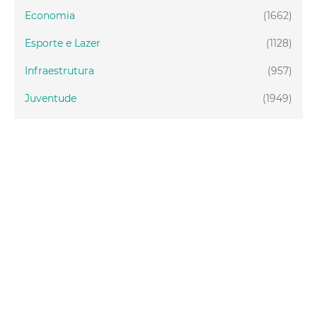
Economia
(1662)
Esporte e Lazer
(1128)
Infraestrutura
(957)
Juventude
(1949)
Meio ambiente
(1437)
Mobilidade
(2877)
Social
(1988)
Tecnologia
(150)
Turismo
(1073)
Fortaleza
(3814)
Educação
(2104)