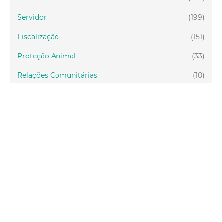
Servidor
(199)
Fiscalização
(151)
Proteção Animal
(33)
Relações Comunitárias
(10)
Mulheres
(21)
Regionais
(58)
Primeira Infância
(30)
Mais Lidas