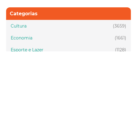
Categorias
Cultura
(3659)
Economia
(1661)
Esporte e Lazer
(1128)
Infraestrutura
(957)
Juventude
(1948)
Meio ambiente
(1437)
Mobilidade
(2877)
Social
(1985)
Tecnologia
(150)
Turismo
(1073)