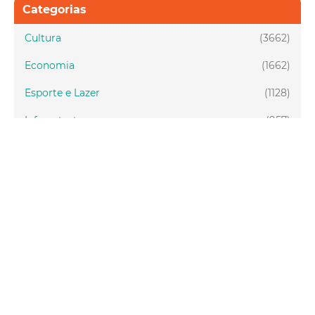
Categorias
Cultura
(3662)
Economia
(1662)
Esporte e Lazer
(1128)
Infraestrutura
(957)
Juventude
(1949)
Meio ambiente
(1437)
Mobilidade
(2877)
Social
(1988)
Tecnologia
(150)
Turismo
(1073)
Fortaleza
(3814)