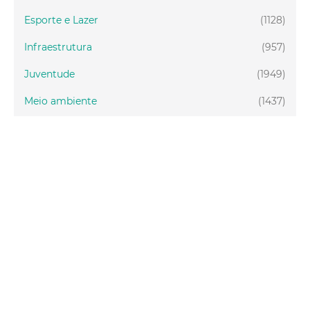
Esporte e Lazer
(1128)
Infraestrutura
(957)
Juventude
(1949)
Meio ambiente
(1437)
Mobilidade
(2877)
Social
(1988)
Tecnologia
(150)
Turismo
(1073)
Fortaleza
(3814)
Educação
(2104)
Finanças
(289)