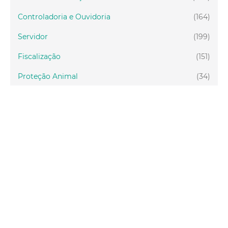
Controladoria e Ouvidoria
(164)
Servidor
(199)
Fiscalização
(151)
Proteção Animal
(34)
Relações Comunitárias
(10)
Mulheres
(21)
Regionais
(58)
Primeira Infância
(30)
Mais Lidas