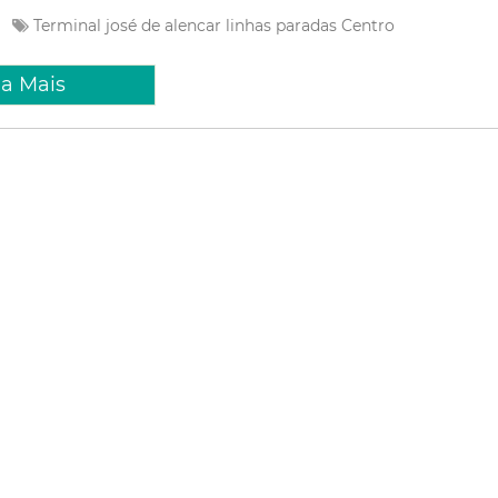
e
Terminal
josé de alencar
linhas
paradas
Centro
ia Mais