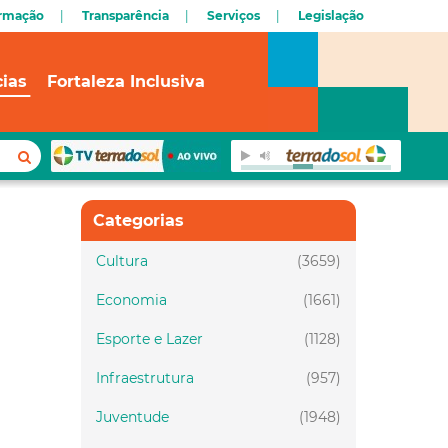
ormação
Transparência
Serviços
Legislação
cias
Fortaleza Inclusiva
Categorias
Cultura
(3659)
Economia
(1661)
Esporte e Lazer
(1128)
Infraestrutura
(957)
Juventude
(1948)