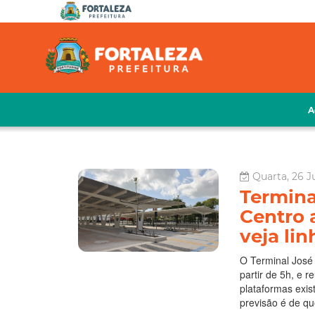
A
Quarta, 26 J
Termina
Centro 
veja lin
O Terminal José 
partir de 5h, e r
plataformas exis
previsão é de qu