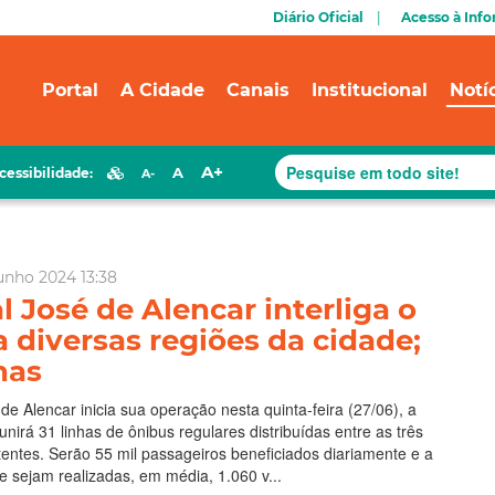
Diário Oficial
Acesso à Inf
Portal
A Cidade
Canais
Institucional
Notí
A+
A
cessibilidade:
A-
unho 2024 13:38
l José de Alencar interliga o
a diversas regiões da cidade;
has
de Alencar inicia sua operação nesta quinta-feira (27/06), a
eunirá 31 linhas de ônibus regulares distribuídas entre as três
tentes. Serão 55 mil passageiros beneficiados diariamente e a
e sejam realizadas, em média, 1.060 v...