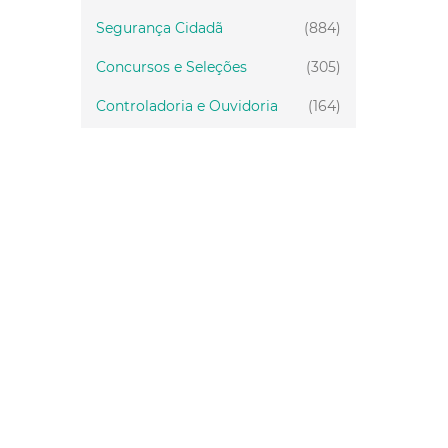
Segurança Cidadã
(884)
Concursos e Seleções
(305)
Controladoria e Ouvidoria
(164)
Servidor
(199)
Fiscalização
(151)
Proteção Animal
(33)
Relações Comunitárias
(10)
Mulheres
(21)
Regionais
(58)
Primeira Infância
(30)