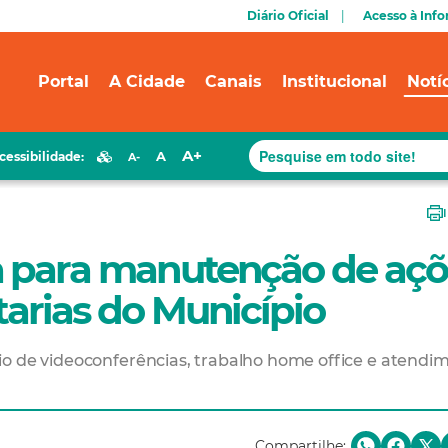
Diário Oficial
Acesso à Inf
Portal
A Cidade
Canais
Institucional
Notí
A+
A
cessibilidade:
A-
a para manutenção de açõ
tarias do Município
io de videoconferências, trabalho home office e atendi
Compartilhe: