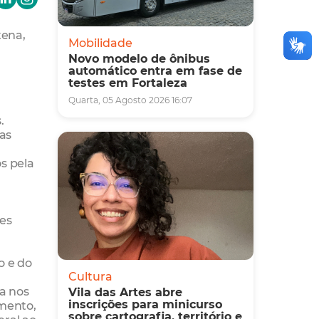
tena,
Mobilidade
Novo modelo de ônibus
automático entra em fase de
testes em Fortaleza
Quarta, 05 Agosto 2026 16:07
.
das
s pela
es
o e do
Cultura
a nos
Vila das Artes abre
inscrições para minicurso
amento,
sobre cartografia, território e