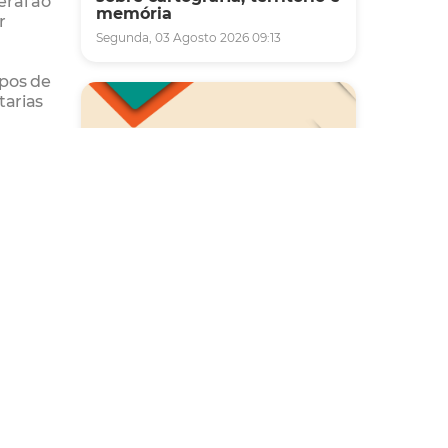
eral ao
memória
r
Segunda, 03 Agosto 2026 09:13
mpos de
tarias
s
u um
os
Saúde
os
Carreta da Saúde da Mulher
vai ofertar cerca de 2 mil
atendimentos ginecológicos
e de mamas em Fortaleza
nto
durante o mês de agosto
9908-
Quinta, 06 Agosto 2026 08:43