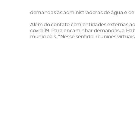
demandas às administradoras de água e de en
Além do contato com entidades externas ao 
covid-19. Para encaminhar demandas, a Habi
municipais. “Nesse sentido, reuniões virtua
Urbanismo e Meio Ambiente (Seuma) e de Fin
trabalhos de regularização fundiária”, afirma
Aluguel social
Alinhada à política de proteção social defin
cronograma de pagamento do aluguel social
recibos. “Suspendemos a apresentação dos
quarentena, mas é importante lembrar que p
devem levar os recibos para garantir os próx
A Secretaria Municipal do Desenvolvimento 
virtual pela Ouvidoria
ouvidoria@habitafor.fo
1439 e pela Assessoria de Comunicação 9868