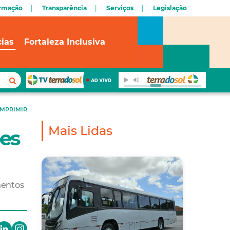
ormação
Transparência
Serviços
Legislação
cias
Fortaleza Inclusiva
IMPRIMIR
Mais Lidas
es
mentos