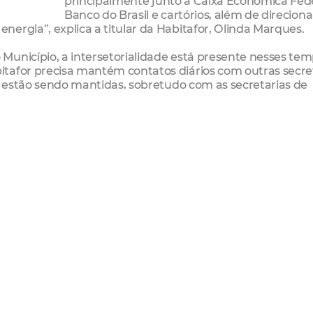
principalmente junto à Caixa Econômica Fed
Banco do Brasil e cartórios, além de direciona
ergia”, explica a titular da Habitafor, Olinda Marques.
Município, a intersetorialidade está presente nesses te
tafor precisa mantém contatos diários com outras secre
is estão sendo mantidas, sobretudo com as secretarias de
anças (Sefin), principalmente para dar continuidade no
 a Secretária.
ida pelo prefeito Roberto Cláudio, a Habitafor estabelece
 e suspendeu, temporariamente, a entrega presencial d
 comprovantes de pagamento como forma de respeitar a
assado esse período de isolamento social, os beneficiári
imos benefícios”, explica Olinda Marques.
Habitacional dispõe ainda de outros canais de atendime
rtaleza.ce.gov.br
/
ouvidoriahabitaforpmf@gmail.com
/ 9
2-3675.