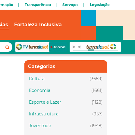
ormação
Transparência
Serviços
Legislação
cias
Fortaleza Inclusiva
Categorias
Cultura
(3659)
Economia
(1661)
Esporte e Lazer
(1128)
Infraestrutura
(957)
Juventude
(1948)