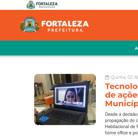
A
Quinta, 02 Ab
Tecnolo
de açõe
Municíp
Desde a decisão
propagação do c
Habitacional de 
home office e po