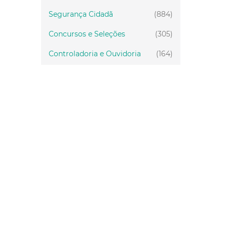
Segurança Cidadã
(884)
Concursos e Seleções
(305)
Controladoria e Ouvidoria
(164)
Servidor
(199)
Fiscalização
(151)
Proteção Animal
(33)
Relações Comunitárias
(10)
Mulheres
(21)
Regionais
(58)
Primeira Infância
(30)