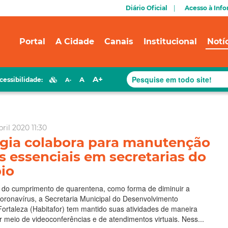
Diário Oficial
Acesso à Inf
Portal
A Cidade
Canais
Institucional
Notí
A+
A
cessibilidade:
A-
ril 2020 11:30
gia colabora para manutenção
s essenciais em secretarias do
io
 do cumprimento de quarentena, como forma de diminuir a
oronavírus, a Secretaria Municipal do Desenvolvimento
Fortaleza (Habitafor) tem mantido suas atividades de maneira
r meio de videoconferências e de atendimentos virtuais. Ness...