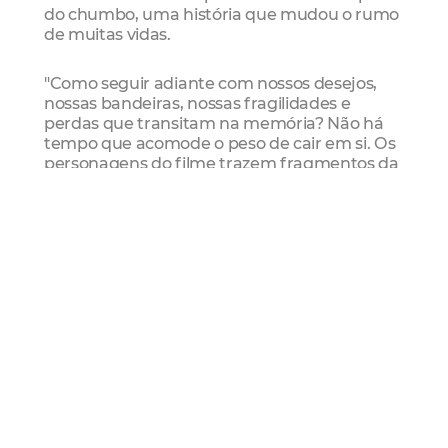
do chumbo, uma história que mudou o rumo
de muitas vidas.
"Como seguir adiante com nossos desejos,
nossas bandeiras, nossas fragilidades e
perdas que transitam na memória? Não há
tempo que acomode o peso de cair em si. Os
personagens do filme trazem fragmentos da
história do Brasil em suas vidas. Personagens
que habitam um lugar onde amar é um
verbo político", comenta a diretora Tuca
Siqueira.
Sobre a diretora
Tuca Siqueira é roteirista e diretora, vive e
trabalha no Recife. Formou-se em
Comunicação (UFPE) e tem especialização
em Estudos Cinematográficos (UNICAP).
Publicou dois livros e participou de exposições
fotográficas individuais e coletivas. Começou
sua carreira em 2003, dirigiu séries