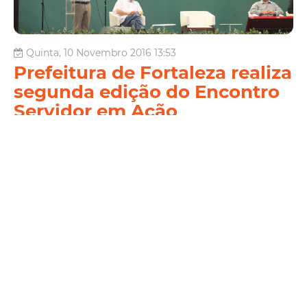
Quinta, 10 Novembro 2016 13:53
Prefeitura de Fortaleza realiza
segunda edição do Encontro
Servidor em Ação
A Prefeitura promove, no próximo dia 22 de novembro, o II
Encontro Servidor em Ação. O evento, que irá encerrar a IV
Semana do Servidor, ocorre no Centro de Eventos de 8h às
12h. A solenidade contará com a presença do prefeito Roberto
Cláudio, que premiará os vencedores do IV Prê...
Gestão
Leia Mais