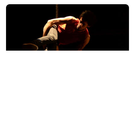
Sexta, 11 Março 2016 07:40
Fim de semana na Rede Cuca
terá magia do circo em sua
programação