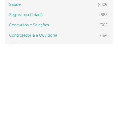
Saúde
(4106)
Segurança Cidadã
(885)
Concursos e Seleções
(305)
Controladoria e Ouvidoria
(164)
Servidor
(199)
Fiscalização
(151)
Proteção Animal
(34)
Relações Comunitárias
(10)
Mulheres
(21)
Regionais
(58)
Primeira Infância
(30)