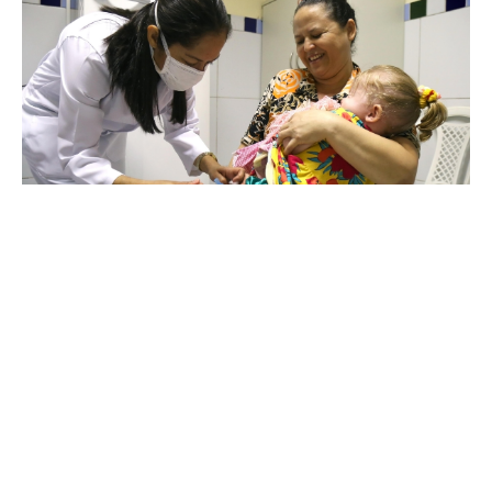
Sexta, 03 Maio 2019 12:15
Prefeitura de Fortaleza abre
postos de saúde no sábado
para realizar o “Dia D” de
vacinação contra a gripe
Neste sábado (04/05), a Prefeitura de Fortaleza abre todos os
postos de saúde, das 8h às 17h, para vacinar o grupo prioritário
no “Dia D” contra a gripe. Além dos postos, a Secretaria