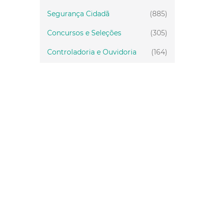
Segurança Cidadã
(885)
Concursos e Seleções
(305)
Controladoria e Ouvidoria
(164)
Servidor
(199)
Fiscalização
(151)
Proteção Animal
(34)
Relações Comunitárias
(10)
Mulheres
(21)
Regionais
(58)
Primeira Infância
(30)