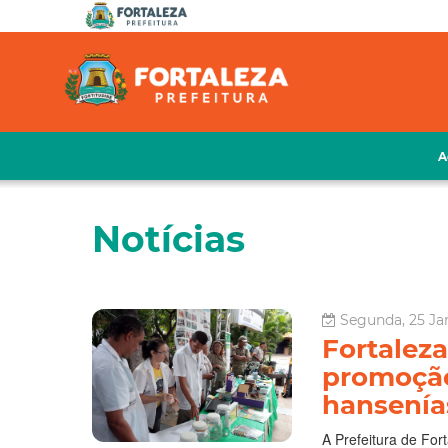
A
Notícias
Segunda, 25 Jan
Fortaleza
promoção
hansenía
A Prefeitura de For