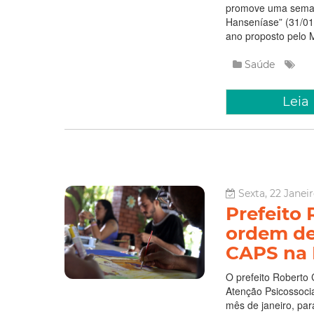
promove uma semana
Hanseníase” (31/01)
ano proposto pelo Mi
Saúde
Leia
Sexta, 22 Janeir
Prefeito 
ordem de
CAPS na 
O prefeito Roberto 
Atenção Psicossocia
mês de janeiro, par