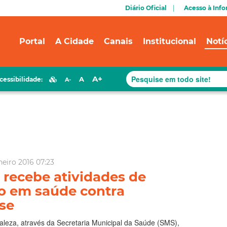
Diário Oficial
Acesso à Inf
Portal
A Cidade
Canais
Institucional
Notí
A+
A
cessibilidade:
A-
eiro 2016 07:23
 recebe atividades de
 em saúde contra
se
taleza, através da Secretaria Municipal da Saúde (SMS),