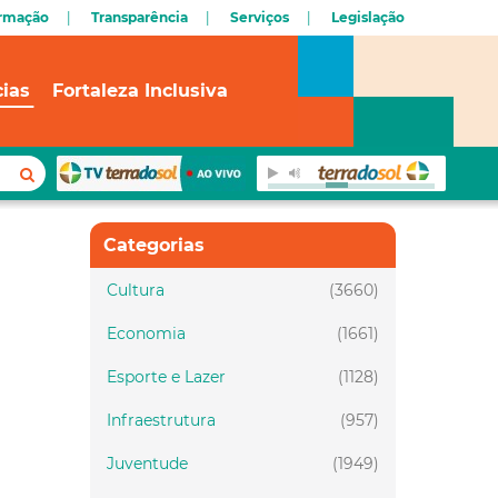
ormação
Transparência
Serviços
Legislação
cias
Fortaleza Inclusiva
Categorias
Cultura
(3660)
Economia
(1661)
Esporte e Lazer
(1128)
Infraestrutura
(957)
Juventude
(1949)