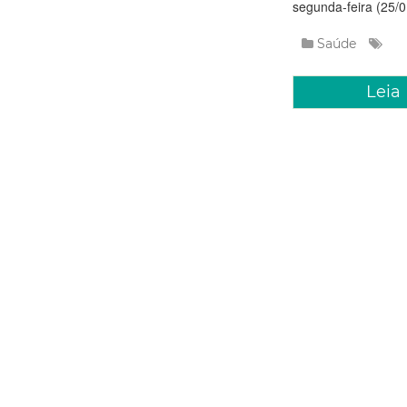
segunda-feira (25/0.
Saúde
Leia
Quarta, 20 Jane
Prefeitur
dos post
A Prefeitura de For
conclui uma nova e
Capital, com a rev
Jos&eacu...
Saúde