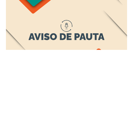
Quinta, 25 Junho 2026 14:44
Prefeitura investe mais de R$
8,3 milhões e inaugura
Bosque Fortaleza Inclusiva,
com nova sede da Vice-
Prefeitura e da SDHDS
O prefeito Evandro Leitão e a vice-prefeita Gabriella Aguiar
inauguram, nesta sexta-feira (26/6), às 18h, o Bosque Fortaleza