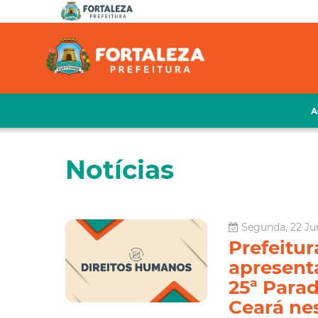
A
Notícias
Segunda, 22 Ju
Prefeitu
apresent
25ª Parad
Ceará nes