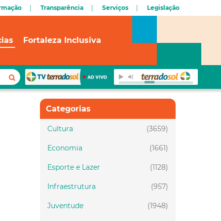
ormação
Transparência
Serviços
Legislação
cias
Fortaleza Inclusiva
Categorias
Cultura
(3659)
Economia
(1661)
Esporte e Lazer
(1128)
Infraestrutura
(957)
Juventude
(1948)