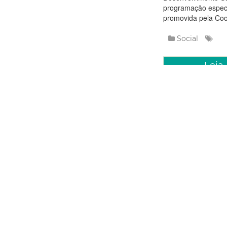
programação especi
promovida pela Coor
Social
Leia
Sábado, 13 Jun
Fortaleza
200 prót
mastect
A Prefeitura de For
próteses mamárias 
da Criança e integra
confeccionadas por 