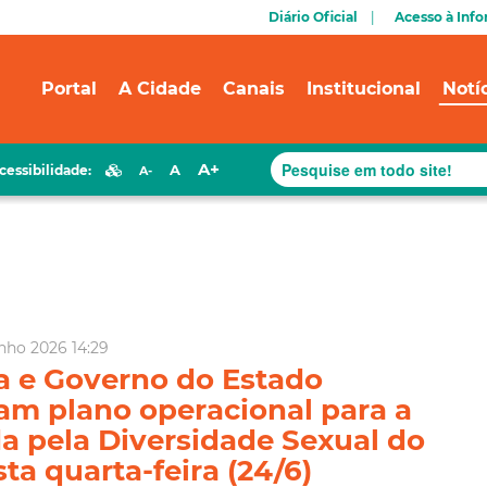
Diário Oficial
Acesso à Inf
Portal
A Cidade
Canais
Institucional
Notí
A+
A
cessibilidade:
A-
nho 2026 14:29
ra e Governo do Estado
am plano operacional para a
a pela Diversidade Sexual do
ta quarta-feira (24/6)