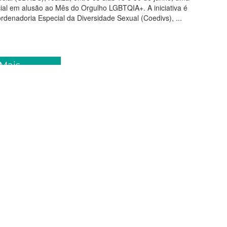
al em alusão ao Mês do Orgulho LGBTQIA+. A iniciativa é
denadoria Especial da Diversidade Sexual (Coedivs), ...
 Mais
ho 2026 13:49
 Inclusiva: Prefeitura entrega
eses mamárias para mulheres
omizadas
taleza realizou, neste sábado (13/06), a entrega de 200
para mulheres mastectomizadas. A ação ocorreu na Cidade
 as iniciativas do Plano Fortaleza Inclusiva. As próteses foram
alunos e alunas dos ateliês de costur...