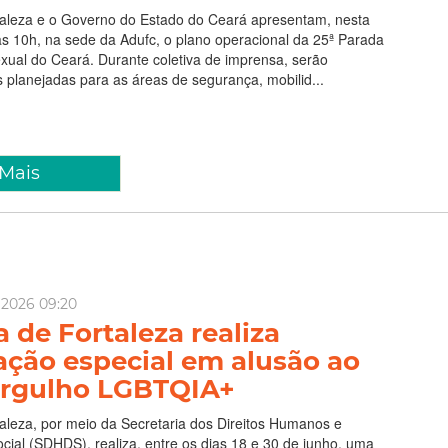
rtaleza e o Governo do Estado do Ceará apresentam, nesta
 às 10h, na sede da Adufc, o plano operacional da 25ª Parada
xual do Ceará. Durante coletiva de imprensa, serão
 planejadas para as áreas de segurança, mobilid...
 Mais
 2026 09:20
a de Fortaleza realiza
ção especial em alusão ao
rgulho LGBTQIA+
taleza, por meio da Secretaria dos Direitos Humanos e
ial (SDHDS), realiza, entre os dias 18 e 30 de junho, uma