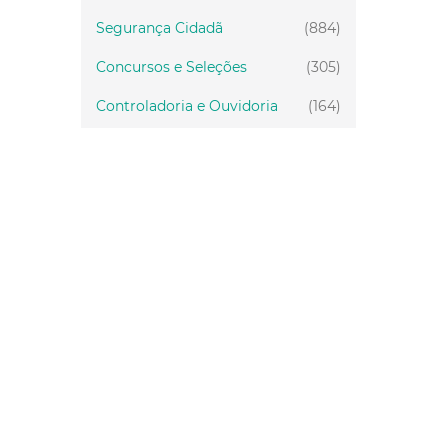
Segurança Cidadã
(884)
Concursos e Seleções
(305)
Controladoria e Ouvidoria
(164)
Servidor
(199)
Fiscalização
(151)
Proteção Animal
(33)
Relações Comunitárias
(10)
Mulheres
(21)
Regionais
(58)
Primeira Infância
(30)