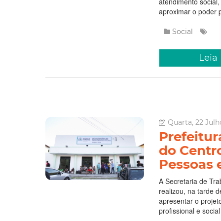
atendimento social,
aproximar o poder p
Social
Leia
Quarta, 22 Julh
Prefeitur
do Centr
Pessoas 
A Secretaria de Tr
realizou, na tarde 
apresentar o proje
profissional e socia