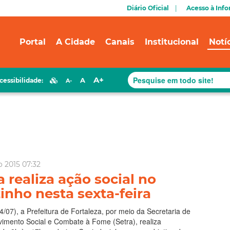
Diário Oficial
Acesso à Inf
Portal
A Cidade
Canais
Institucional
Notí
A+
A
cessibilidade:
A-
o 2015 07:32
a realiza ação social no
nho nesta sexta-feira
4/07), a Prefeitura de Fortaleza, por meio da Secretaria de
vimento Social e Combate à Fome (Setra), realiza