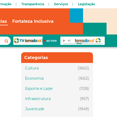
ormação
Transparência
Serviços
Legislação
cias
Fortaleza Inclusiva
Categorias
Cultura
(3662)
Economia
(1662)
Esporte e Lazer
(1128)
Infraestrutura
(957)
Juventude
(1949)