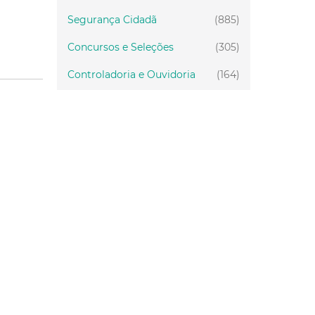
Segurança Cidadã
(885)
Concursos e Seleções
(305)
Controladoria e Ouvidoria
(164)
Servidor
(199)
Fiscalização
(151)
Proteção Animal
(34)
Relações Comunitárias
(10)
Mulheres
(21)
Regionais
(58)
Primeira Infância
(30)