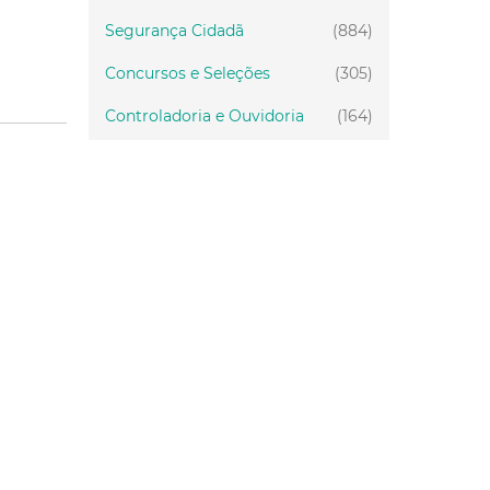
Segurança Cidadã
(884)
Concursos e Seleções
(305)
Controladoria e Ouvidoria
(164)
Servidor
(199)
Fiscalização
(151)
Proteção Animal
(33)
Relações Comunitárias
(10)
Mulheres
(21)
Regionais
(58)
Primeira Infância
(30)