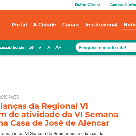
Diário Oficial
Acesso à Inf
Portal
A Cidade
Canais
Institucional
Notí
A+
A
cessibilidade:
A-
2015 14:33
ianças da Regional VI
am de atividade da VI Semana
na Casa de José de Alencar
gramação da VI Semana do Bebê, mães e crianças da