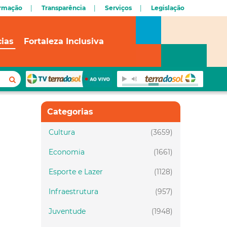
ormação
Transparência
Serviços
Legislação
cias
Fortaleza Inclusiva
Categorias
Cultura
(3659)
Economia
(1661)
Esporte e Lazer
(1128)
Infraestrutura
(957)
Juventude
(1948)