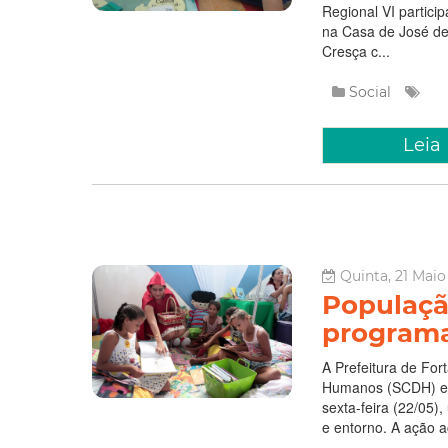
Regional VI partici
na Casa de José de
Cresça c...
Social
Leia
Quinta, 21 Maio
População
programa
A Prefeitura de For
Humanos (SCDH) e d
sexta-feira (22/05)
e entorno. A ação a