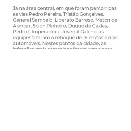
Já na área central, em que foram percorridas
as vias Pedro Pereira, Tristão Gonçalves,
General Sampaio, Liberato Barroso, Meton de
Alencar, Solon Pinheiro, Duque de Caxias,
Pedro I, Imperador e Juvenal Galeno, as
equipes fizeram o reboque de 16 motos e dois
automóveis. Nestes pontos da cidade, as
infrações mais cometidas foram estacionar
em ponto de ônibus (de natureza média) e
nas calçadas, considerada infração grave,
com multa no valor de R$ 127,69 e cinco
pontos na carteira.
A fiscalização itinerante é uma ação contínua
e visa garantir a circulação nas vias, conforme
determina a Lei da Mobilidade Urbana (nº
12.587). A partir das 8h30 desta terça-feira, as
equipes dos três órgãos que fazem parte da
blitze vão se concentrar novamente no pátio
externo do 5º Batalhão, na Praça José
Bonifácio, entre as Ruas Floriano Peixoto,