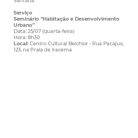
Santana.
Serviço
Seminário “Habitação e Desenvolvimento
Urbano”
Data: 25/07 (quarta-feira)
Hora: 8h30
Local:
Centro Cultural Belchior - Rua Pacajus,
123, na Praia de Iracema
seminário sobre habitação
Habitafor
Iplanfor
Fortaleza 2040
Mais Lidas