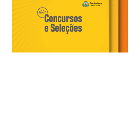
Sexta, 12 Abril 2024 11:19
Concurso do Iplanfor será
realizado neste domingo
(14/04), às 13h; confira
locais de prova
As provas objetiva e discursiva do concurso do Instituto
de Planejamento de Fortaleza (Iplanfor) serão realizadas
neste domingo (14/04), a partir das 13h. Os candidatos
deverão chegar ao local de prova com antecedência