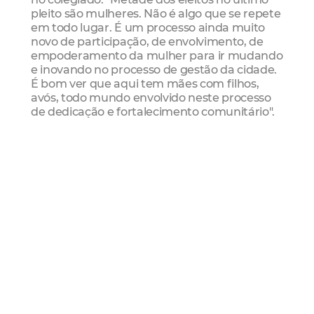
pleito são mulheres. Não é algo que se repete
em todo lugar. É um processo ainda muito
novo de participação, de envolvimento, de
empoderamento da mulher para ir mudando
e inovando no processo de gestão da cidade.
É bom ver que aqui tem mães com filhos,
avós, todo mundo envolvido neste processo
de dedicação e fortalecimento comunitário".
Em seguida, o assessor especial do Iplanfor
Armando Silveira parabenizou os novos
conselheiros e desejou sucesso durante o
mandato, ressaltando a luta que a população
já desenvolve em seus territórios. “A eleição é
um reconhecimento que receberam de suas
comunidades. Esses conselhos gestores
trabalharão para o zoneamento, a
regularização fundiária e a moradia digna,
com foco, sobretudo, nas pessoas”, disse.
Também presente no evento, o secretário da