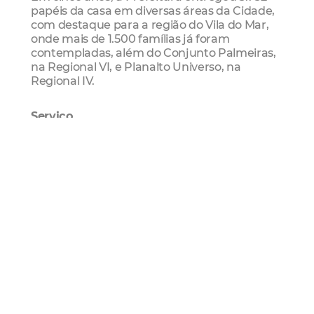
papéis da casa em diversas áreas da Cidade,
com destaque para a região do Vila do Mar,
onde mais de 1.500 famílias já foram
contempladas, além do Conjunto Palmeiras,
na Regional VI, e Planalto Universo, na
Regional IV.
Serviço
Revalidação cadastral de famílias da
Comunidade do Urubu, no Padre Andrade
Data: Segunda-feira (25/02)
hora: a partir de 15h
Local: Escola Dom Hélder Câmara (Rua Frei
Odilon, 623, Floresta)
Regularização Fundiária
Habitafor
Lagoa Do
Urubu