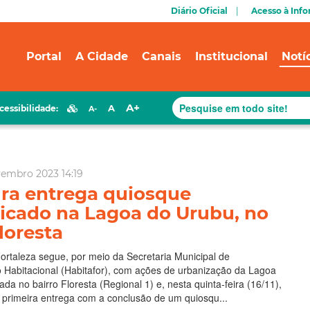
Diário Oficial
Acesso à Inf
Portal
A Cidade
Canais
Institucional
Notí
A+
A
cessibilidade:
A-
vembro 2023 14:19
ura entrega quiosque
ficado na Lagoa do Urubu, no
loresta
Fortaleza segue, por meio da Secretaria Municipal de
 Habitacional (Habitafor), com ações de urbanização da Lagoa
ada no bairro Floresta (Regional 1) e, nesta quinta-feira (16/11),
a primeira entrega com a conclusão de um quiosqu...