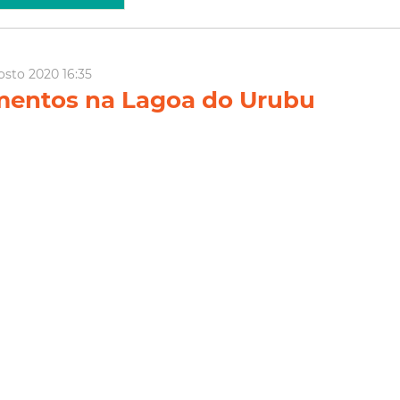
osto 2020 16:35
mentos na Lagoa do Urubu
ssam 95% de obra concluída
a a finalização dos 20 apartamentos no entorno da Lagoa do
 cronograma acelerado. Com mais de 95% concluída, a obra,
rro Floresta (Regional I), está em fase de finalização da parte
elétrica e de pintura. De acordo com a secr...
Lagoa Do Urubu
Habitação
Habitafor
ia Mais
Dezembro 2019 12:20