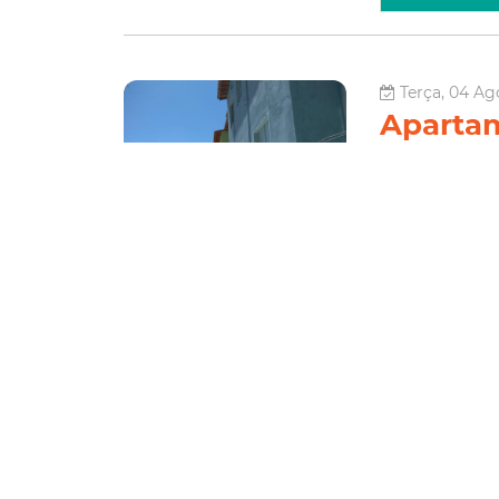
Terça, 04 Ag
Aparta
ultrapa
Os trabalhos par
Urubu seguem em
localizada no bai
hidrossanitária, 
Habitação
Le
Quarta, 04 