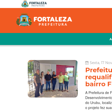
A
Sexta, 17 No
Prefeit
requali
bairro F
A Prefeitura de 
Desenvolvimento
do Urubu, localiz
o projeto fez su