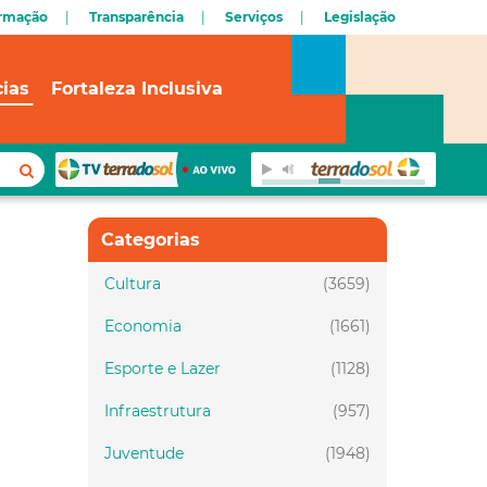
ormação
Transparência
Serviços
Legislação
cias
Fortaleza Inclusiva
Categorias
Cultura
(3659)
Economia
(1661)
Esporte e Lazer
(1128)
Infraestrutura
(957)
Juventude
(1948)