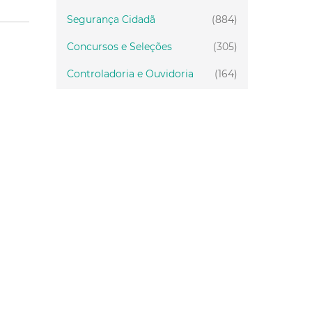
Segurança Cidadã
(884)
Concursos e Seleções
(305)
Controladoria e Ouvidoria
(164)
Servidor
(199)
Fiscalização
(151)
Proteção Animal
(33)
Relações Comunitárias
(10)
Mulheres
(21)
Regionais
(58)
Primeira Infância
(30)