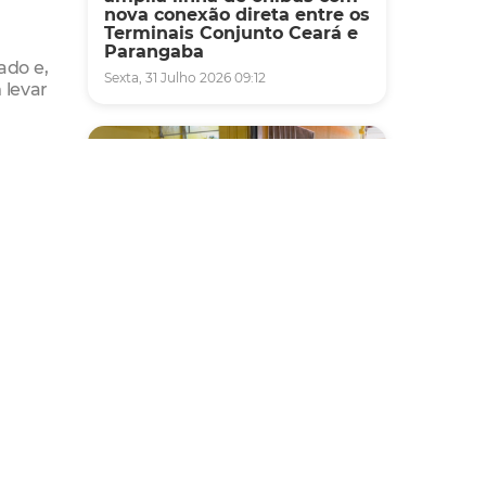
nova conexão direta entre os
Terminais Conjunto Ceará e
Parangaba
ado e,
Sexta, 31 Julho 2026 09:12
 levar
Fiscalização
Agefis apreende cerca de
duas toneladas de alimentos
impróprios para consumo
em supermercado de
Messejana
Quinta, 30 Julho 2026 13:01