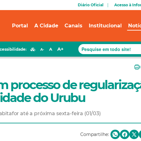
Diário Oficial
Acesso à Inf
Portal
A Cidade
Canais
Institucional
Notí
A+
A
cessibilidade:
A-
m processo de regulariza
idade do Urubu
itafor até a próxima sexta-feira (01/03)
Compartilhe: