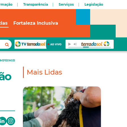
ormação
Transparência
Serviços
Legislação
cias
Fortaleza Inclusiva
IMPRIMIR
Mais Lidas
ção