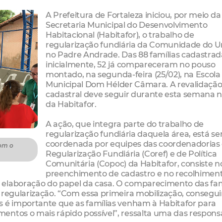
A Prefeitura de Fortaleza iniciou, por meio da
Secretaria Municipal do Desenvolvimento
Habitacional (Habitafor), o trabalho de
regularização fundiária da Comunidade do U
no Padre Andrade. Das 88 famílias cadastrad
inicialmente, 52 já compareceram no pouso
montado, na segunda-feira (25/02), na Escola
Municipal Dom Hélder Câmara. A revalidaçã
cadastral deve seguir durante esta semana 
da Habitafor.
A ação, que integra parte do trabalho de
regularização fundiária daquela área, está s
coordenada por equipes das coordenadorias
com o
Regularização Fundiária (Coref) e de Política
Comunitária (Copoc) da Habitafor, consiste n
preenchimento de cadastro e no recolhimen
 elaboração do papel da casa. O comparecimento das fam
e regularização. “Com essa primeira mobilização, consegu
s é importante que as famílias venham à Habitafor para
entos o mais rápido possível”, ressalta uma das respons