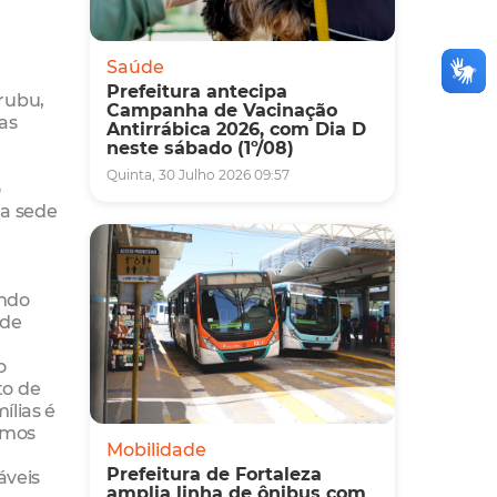
Saúde
Prefeitura antecipa
rubu,
Campanha de Vacinação
as
Antirrábica 2026, com Dia D
neste sábado (1º/08)
Quinta, 30 Julho 2026 09:57
o
na sede
endo
 de
o
to de
ílias é
imos
Mobilidade
Prefeitura de Fortaleza
áveis
amplia linha de ônibus com