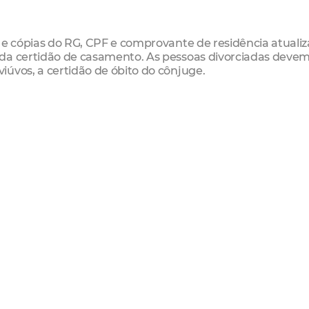
 e cópias do RG, CPF e comprovante de residência atualiz
da certidão de casamento. As pessoas divorciadas devem
úvos, a certidão de óbito do cônjuge.
munidade do Urubu, no Padre Andrade
 Fátima
tafor