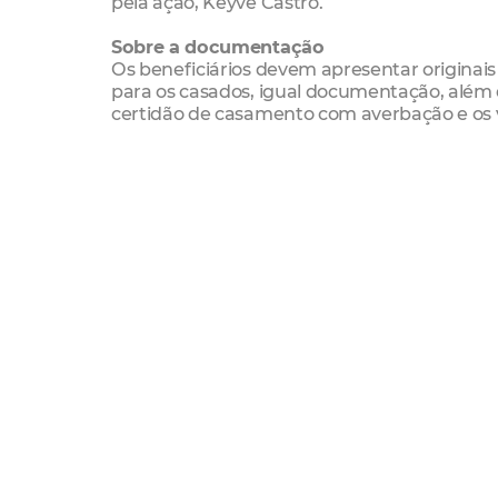
pela ação, Keyve Castro.
Sobre a documentação
Os beneficiários devem apresentar originais
para os casados, igual documentação, além 
certidão de casamento com averbação e os vi
Serviço
Revalidação cadastral de famílias da Co
Data: Até sexta-feira (01/03)
Horário: 8h às 17h
Local: Rua Paula Rodrigues, 304 – Bairro de
Mais informações: 3105-1330.
Regularização Fundiária
Lagoa Do Urubu
Habi