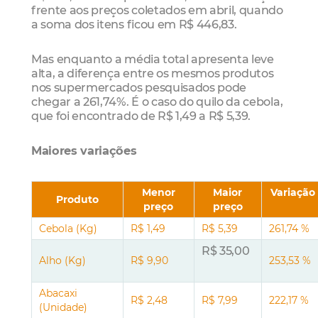
frente aos preços coletados em abril, quando
a soma dos itens ficou em R$ 446,83.
Mas enquanto a média total apresenta leve
alta, a diferença entre os mesmos produtos
nos supermercados pesquisados pode
chegar a 261,74%. É o caso do quilo da cebola,
que foi encontrado de R$ 1,49 a R$ 5,39.
Maiores variações
Menor
Maior
Variação
Produto
preço
preço
Cebola (Kg)
R$ 1,49
R$ 5,39
261,74 %
R$ 35,00
Alho (Kg)
R$ 9,90
253,53 %
Abacaxi
R$ 2,48
R$ 7,99
222,17 %
(Unidade)