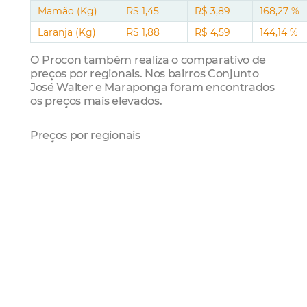
Mamão (Kg)
R$ 1,45
R$ 3,89
168,27 %
Laranja (Kg)
R$ 1,88
R$ 4,59
144,14 %
O Procon também realiza o comparativo de
preços por regionais. Nos bairros Conjunto
José Walter e Maraponga foram encontrados
os preços mais elevados.
Preços por regionais
Regionais
Preço médio total
Regional V
R$ 468,56
Regional III
R$ 464,74
Regional Centro
R$ 463,72
Regional VI
R$ 445,43
Regional II
R$ 430,41
Regional I
R$ 419,47