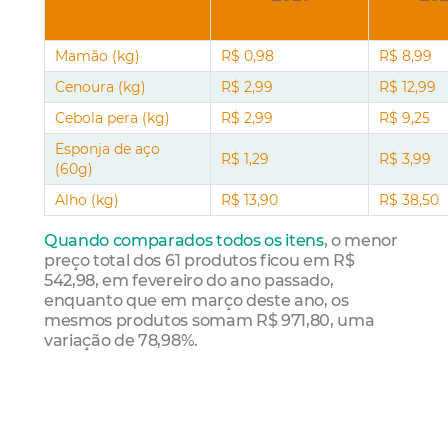
Mamão (kg)
R$ 0,98
R$ 8,99
Cenoura (kg)
R$ 2,99
R$ 12,99
Cebola pera (kg)
R$ 2,99
R$ 9,25
Esponja de aço
R$ 1,29
R$ 3,99
(60g)
Alho (kg)
R$ 13,90
R$ 38,50
Quando comparados todos os itens
, o menor
preço total dos 61 produtos ficou em R$
542,98, em fevereiro do ano passado,
enquanto que em março deste ano, os
mesmos produtos somam R$ 971,80, uma
variação de 78,98%.
Café da manhã
Preços de alimentos básicos do café da