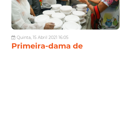
Quinta, 15 Abril 2021 16:05
Primeira-dama de
Fortaleza, Natália
Herculano, participa da
distribuição de duas mil
quentinhas e 700 sopas
A Primeira-dama de Fortaleza, Natália Herculano,
participou nesta quinta-feira (15/4), no Refeitório Social da
Parangaba, do início da distribuição de duas mil
quentinhas e 700 sopas para a população em situação de
vulnerabilidade social e insegurança alimentar. Para
reforçar o pacote d...
Social
PrimeiraDama
pandemia
ação social