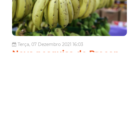
Terça, 07 Dezembro 2021 16:03
Nova pesquisa do Procon
Fortaleza nos
supermercados encontra
variação de preços acima
de 100% em 15 produtos
O Departamento Municipal de Proteção e Defesa dos
Direitos do Consumidor (Procon Fortaleza) divulgou,
nesta terça-feira (07/12), a nova pesquisa de preços nos
supermercados da Capital com os 61 itens que são
consultados mensalmente. O levantamento, realizado
entre os dias 22 e 26 de novembro ...