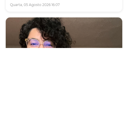
Quarta, 05 Agosto 2026 16:07
Cultura
Vila das Artes abre inscrições para
minicurso sobre cartografia, território e
memória
Segunda, 03 Agosto 2026 09:13