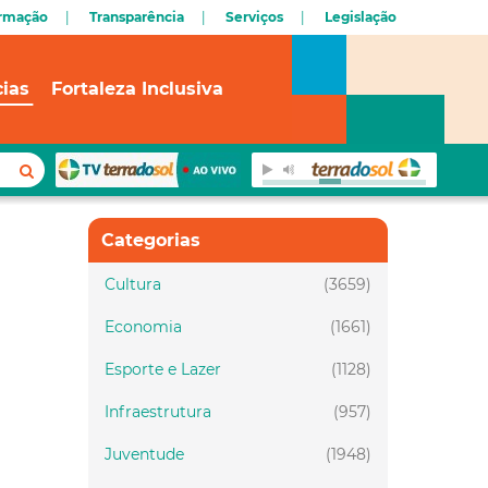
ormação
Transparência
Serviços
Legislação
cias
Fortaleza Inclusiva
Categorias
Cultura
(3659)
Economia
(1661)
Esporte e Lazer
(1128)
Infraestrutura
(957)
Juventude
(1948)