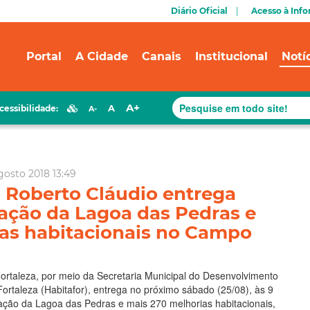
Diário Oficial
Acesso à Inf
Portal
A Cidade
Canais
Institucional
Notí
A+
A
cessibilidade:
A-
gosto 2018 13:49
o Roberto Cláudio entrega
ação da Lagoa das Pedras e
as habitacionais no Campo
Fortaleza, por meio da Secretaria Municipal do Desenvolvimento
Fortaleza (Habitafor), entrega no próximo sábado (25/08), às 9
ação da Lagoa das Pedras e mais 270 melhorias habitacionais,