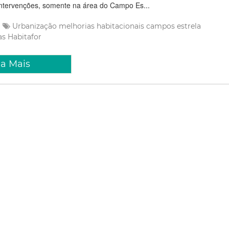
intervenções, somente na área do Campo Es...
Urbanização
melhorias habitacionais
campos estrela
as
Habitafor
ia Mais