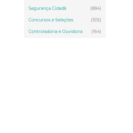
Segurança Cidadã
(884)
Concursos e Seleções
(305)
Controladoria e Ouvidoria
(164)
Servidor
(199)
Fiscalização
(151)
Proteção Animal
(33)
Relações Comunitárias
(10)
Mulheres
(21)
Regionais
(58)
Primeira Infância
(30)