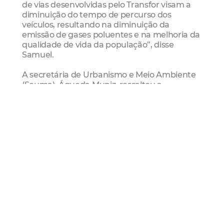
de vias desenvolvidas pelo Transfor visam a
diminuição do tempo de percurso dos
veículos, resultando na diminuição da
emissão de gases poluentes e na melhoria da
qualidade de vida da população”, disse
Samuel.
A secretária de Urbanismo e Meio Ambiente
(Seuma), Águeda Muniz, ressaltou a
importância dos projetos para melhoria da
qualidade ambiental e de vida da população
de Fortaleza. “Os projetos irão atender
diversos públicos envolvidos com o Transfor,
no sentido de ampliar a consciência
ambiental da população, com ênfase na
compreensão das interações existentes entre
o meio ambiente, associando os benefícios da
melhoria do transporte urbano à melhoria
das condições ambientais e de vida da cidade
de Fortaleza”.
Na ocasião, também foi formalizado o