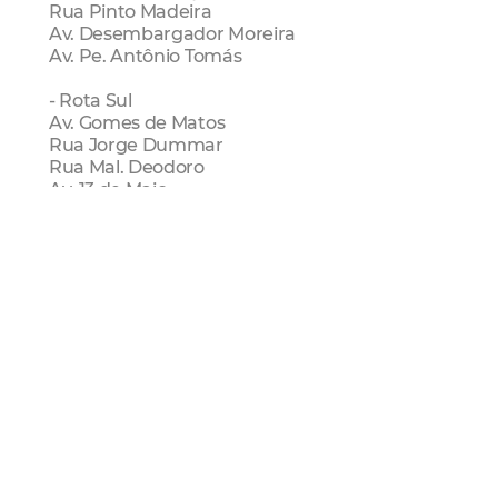
Rua Pinto Madeira
Av. Desembargador Moreira
Av. Pe. Antônio Tomás
- Rota Sul
Av. Gomes de Matos
Rua Jorge Dummar
Rua Mal. Deodoro
Av. 13 de Maio
Av. da Universidade
Rua Sólon Pinheiro
Cidade da Criança
- Rota Oeste
Av. Domingos Olímpio
Av. Bezerra de Menezes
Av. Governador Parsifal Barroso
Ciclofaixa De Lazer
amc trânsito
Etufor
SCSP
Seuma
Sms
Mobilidade Urbana