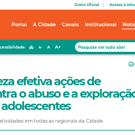
Diário Oficial
Acesso à Inf
Portal
A Cidade
Canais
Institucional
Notí
A+
A
cessibilidade:
A-
eza efetiva ações de
tra o abuso e a exploraçã
e adolescentes
tividades em todas as regionais da Cidade