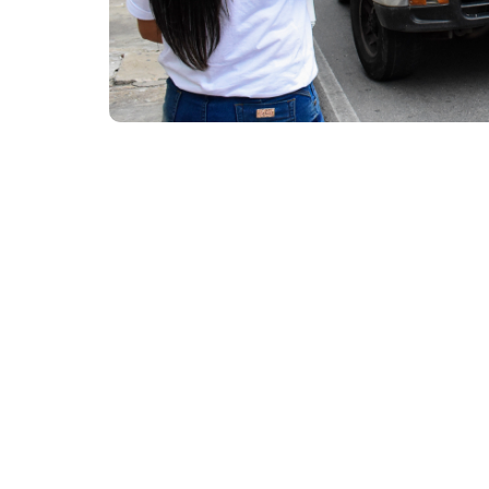
Ações de panfletagem contra abuso e exploração sexu
A Prefeitura de Fortaleza, por meio da Fund
Rede Aquarela, realiza, durante o mês de maio
sociedade a participar da luta contra a viola
atividades serão promovidas em todas as R
ao Abuso e à Exploração Sexual de Crianças 
Durante o mês, acontecem ações de sensibili
comunidades e universidades. Também estão 
Mondubim e Jangurussu, além da distribuiçã
João Tomé, Aeroporto Internacional Pinto Ma
Segundo dados do Ministério dos Direitos H
recebeu 36.757 denúncias relacionadas a alg