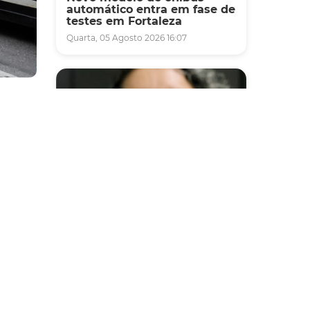
automático entra em fase de
testes em Fortaleza
Quarta, 05 Agosto 2026 16:07
ma
mbate
Saúde
,
Fortaleza terá seis postos de
saúde abertos neste sábado
arra,
e domingo (1º e 2/8) para
enheiro
atendimento à população
Sexta, 31 Julho 2026 16:34
e 100
entes.