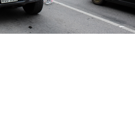
al nos cruzamentos de Fortaleza
ação da Criança e da Família Cidadã (Funci) e do Progra
, uma série de iniciativas para mobilizar e sensibilizar a
ção dos direitos sexuais de crianças e adolescentes. As
egionais da Cidade em referência ao Dia Nacional de Co
e Adolescentes, celebrado em 18 de Maio.
zação em feiras livres e cruzamentos, shoppings, escolas
previstas atividades educativas e culturais nos Cucas B
o de materiais informativos no Terminal Rodoviário Eng
rtins e terminais de ônibus.
umanos, divulgados até o primeiro semestre 2018, o Disqu
um tipo de violação de direitos contra crianças e adolesc