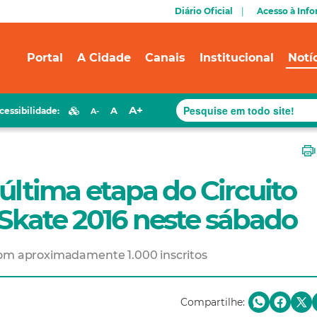
Diário Oficial
Acesso à Inf
Portal
A Cidade
Canais
Institucional
Notí
A+
A
cessibilidade:
A-
última etapa do Circuito
Skate 2016 neste sábado
com aproximadamente 1.000 inscritos
Compartilhe: