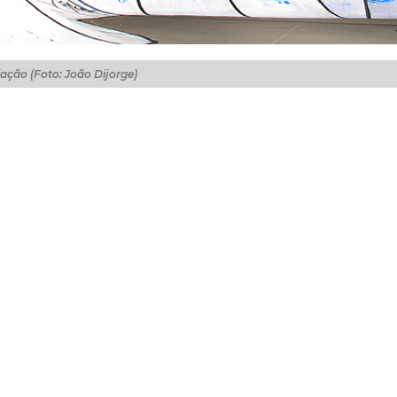
ação (Foto: João Dijorge)
enses mais competições saudáveis, diversão e muita quali
o da Coordenadoria de Juventude, em parceria com a loja 
016, do Circuito Juventude Ativa de Skate. A ação vai
kate da quadra do Estoril, das 15h às 20h.
r entre quatro categorias ofertadas: mirim, iniciante, a
s interessados realizem a inscrição por meio do
ito terá a participação do DJ Gato Preto. No fim da ativid
eber uma premiação.
participou das etapas anteriores do Circuito de Skate, fa
entude. "Eu participei de todas as etapas do Circuito Ju
evoluindo muito porque está se tornando um esporte. Se n
minho errado, mas nós não queremos isso para a nossa v
feitura de Fortaleza”, afirmou.