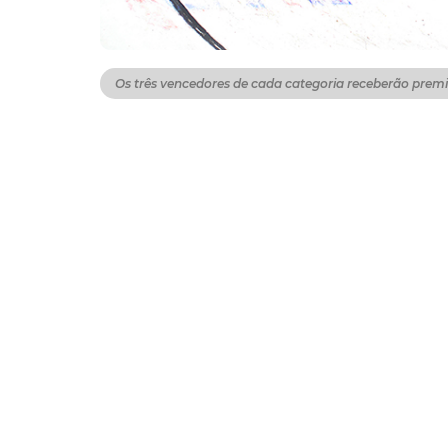
Os três vencedores de cada categoria receberão premi
Com o objetivo de levar aos jovens fortalez
de vida, a Prefeitura de Fortaleza, por mei
Street Culture, promove a última etapa, em 2
acontecer neste sábado (10/12), na pista de s
Nesta edição, os competidores podem escolhe
ou local. Para participar, é necessário que o
site
https://www.bronxstreet.com.br.
O Circu
três vencedores de cada categoria vão rec
Pedro Romário, skatista da Crazy Game, que 
importância que o evento carrega para a juv
Ativa de Skate. O skate, hoje em dia, está 
tivéssemos isso, poderíamos estar em um ca
gente está muito feliz com esse apoio da Pre