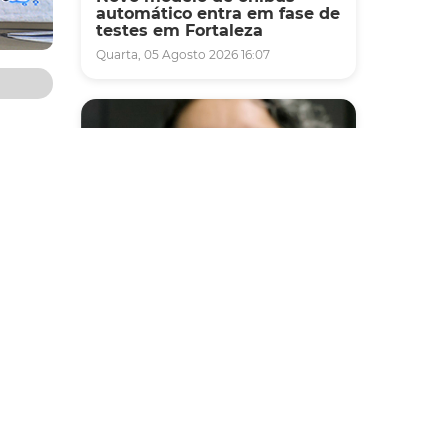
automático entra em fase de
testes em Fortaleza
Quarta, 05 Agosto 2026 16:07
dade
Bronx
berto
ade, os
Saúde
Fortaleza terá seis postos de
lou da
saúde abertos neste sábado
e domingo (1º e 2/8) para
ventude
atendimento à população
ós não
ida. A
Sexta, 31 Julho 2026 16:34