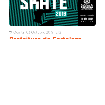
Quinta, 03 Outubro 2019 15:12
Prefeitura de Fortaleza
promove 7ª etapa do
Circuito Juventude Ativa
de Skate
A Prefeitura de Fortaleza promove, por meio da
Coordenadoria Especial de Políticas Públicas de
Juventude (CEPPJ), a sétima etapa do Circuito Juventude
Ativa de Skate que acontecerá neste sábado (05/10), a
partir das 14h na Praia de Iracema. O campeonato, chega
a sua quarta edição realizand...
Juventude
Juventude Fortaleza
Circuito
Juventude Ativa
Skate
Prefeitura De Fortaleza