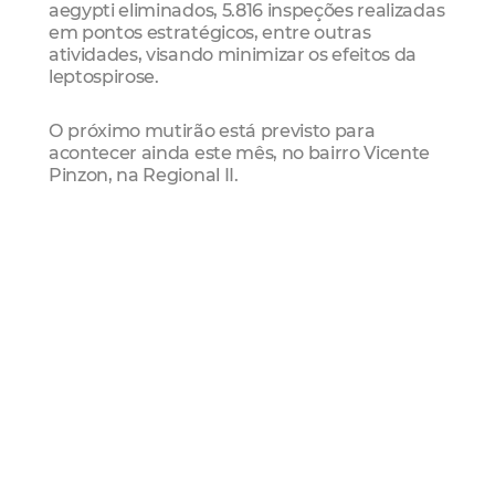
aegypti eliminados, 5.816 inspeções realizadas
em pontos estratégicos, entre outras
atividades, visando minimizar os efeitos da
leptospirose.
O próximo mutirão está previsto para
acontecer ainda este mês, no bairro Vicente
Pinzon, na Regional II.
A secretária de Saúde, Ana Estela Leite, fala
sobre as ações do mutirão e como a
população pode colaborar:
Comitê da Quadra Chuvosa
Na última segunda-feira (11/01), o prefeito José
Sarto apresentou, em coletiva de imprensa, o
plano preventivo direcionado à quadra