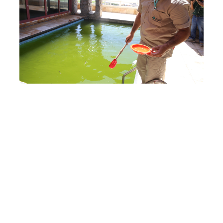
Quarta, 22 Fevereiro 2017 11:39
Prefeitura realiza ação de
combate ao aedes aegypti
no São João do Tauape
A Prefeitura Municipal de Fortaleza realiza entre os dias
22 e 23 de Fevereiro, uma série de atividades educativas
e de combate à Dengue, Zika e Chikungunya, doenças
transmitidas pelo aedes aegypti, no bairro São Joãodo
Tauape, área da Regional II de Fortaleza. Cerca de 100
servidores, en...