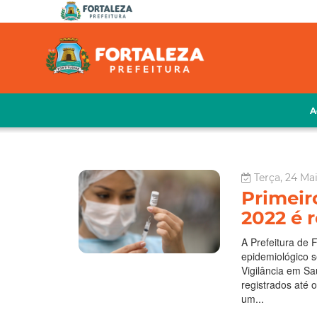
A
Terça, 24 Mai
Primeir
2022 é 
A Prefeitura de F
epidemiológico 
Vigilância em S
registrados até 
um...