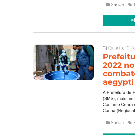
Saúde
Le
Quarta, 16 F
Prefeit
2022 no
combat
aegypti
A Prefeitura de 
(SMS), mais uma
Conjunto Ceará (
Cunha (Regional 
Saúde