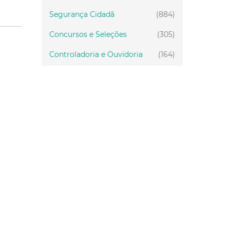
Segurança Cidadã
(884)
Concursos e Seleções
(305)
Controladoria e Ouvidoria
(164)
Servidor
(199)
Fiscalização
(151)
Proteção Animal
(33)
Relações Comunitárias
(10)
Mulheres
(21)
Regionais
(58)
Primeira Infância
(30)