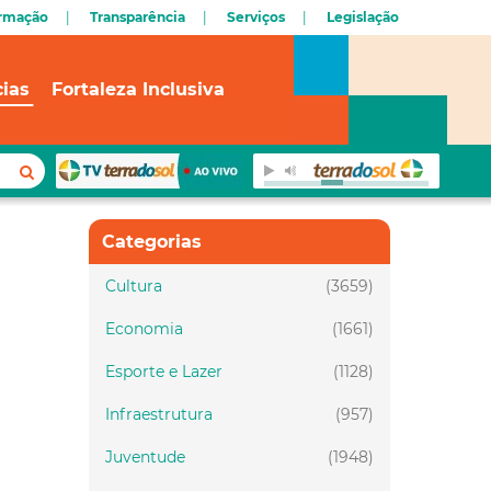
ormação
Transparência
Serviços
Legislação
cias
Fortaleza Inclusiva
Categorias
Cultura
(3659)
Economia
(1661)
Esporte e Lazer
(1128)
Infraestrutura
(957)
Juventude
(1948)