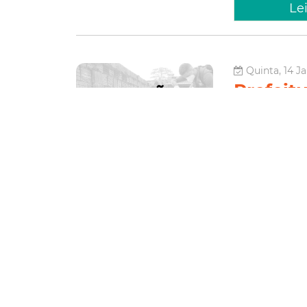
Le
Quinta, 14 Ja
Prefeitu
mutirão
Jardim
A Prefeitura de 
2021 para comba
chikungunya, e r
Secretaria Munici
Saúde
Le