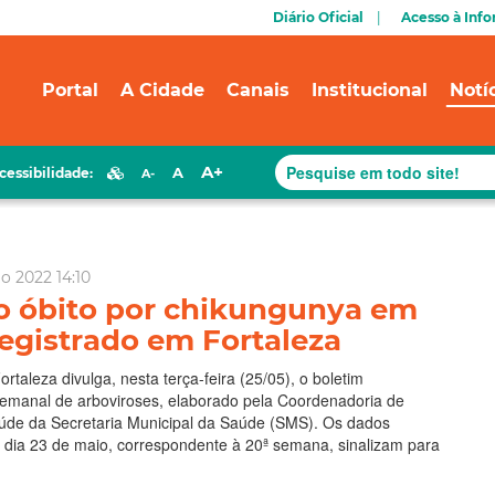
Diário Oficial
Acesso à Inf
Portal
A Cidade
Canais
Institucional
Notí
A+
A
cessibilidade:
A-
o 2022 14:10
o óbito por chikungunya em
registrado em Fortaleza
ortaleza divulga, nesta terça-feira (25/05), o boletim
semanal de arboviroses, elaborado pela Coordenadoria de
aúde da Secretaria Municipal da Saúde (SMS). Os dados
o dia 23 de maio, correspondente à 20ª semana, sinalizam para