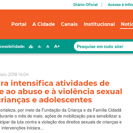
Diário Oficial
Acesso à Inf
Portal
A Cidade
Canais
Institucional
Notí
A+
A
cessibilidade:
A-
aio 2018 14:04
ra intensifica atividades de
 ao abuso e à violência sexual
crianças e adolescentes
Fortaleza, por meio da Fundação da Criança e da Família Cidadã
, durante o mês de maio, ações de mobilização para sensibilizar a
cipar da luta contra a violação dos direitos sexuais de crianças e
intervenções iniciara...