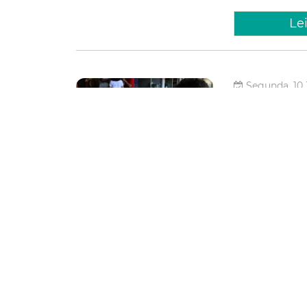
Le
Segunda, 10 
Ações e
Aedes a
bairros
Com o intuito de
pelo Aedes aegy
combater o mosqu
Fortaleza, por m
Saúde
mobização
ati
Le