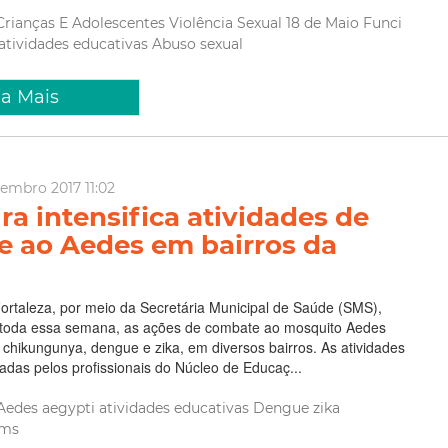
Crianças E Adolescentes
Violência Sexual
18 de Maio
Funci
atividades educativas
Abuso sexual
ia Mais
vembro 2017 11:02
ra intensifica atividades de
 ao Aedes em bairros da
Fortaleza, por meio da Secretária Municipal de Saúde (SMS),
e toda essa semana, as ações de combate ao mosquito Aedes
a chikungunya, dengue e zika, em diversos bairros. As atividades
zadas pelos profissionais do Núcleo de Educaç...
Aedes aegypti
atividades educativas
Dengue
zika
ms