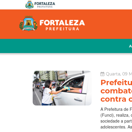
A
Quarta, 09 M
Prefeitu
combate
contra 
A Prefeitura de 
(Funci), realiza
sociedade a parti
adolescentes. As 