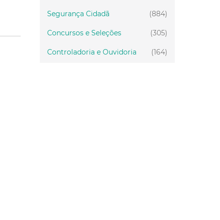
Segurança Cidadã
(884)
Concursos e Seleções
(305)
Controladoria e Ouvidoria
(164)
Servidor
(199)
Fiscalização
(151)
Proteção Animal
(33)
Relações Comunitárias
(10)
Mulheres
(21)
Regionais
(58)
Primeira Infância
(30)