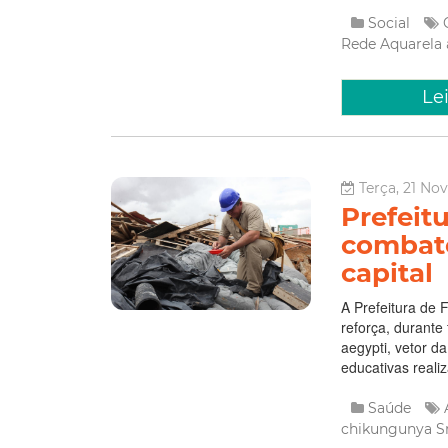
Social
Rede Aquarela
Le
Terça, 21 No
Prefeitu
combate
capital
A Prefeitura de 
reforça, durant
aegypti, vetor d
educativas reali
Saúde
chikungunya
S