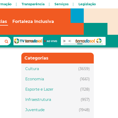
ormação
Transparência
Serviços
Legislação
cias
Fortaleza Inclusiva
Categorias
Cultura
(3659)
Economia
(1661)
Esporte e Lazer
(1128)
Infraestrutura
(957)
Juventude
(1948)