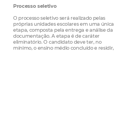
Processo seletivo
O processo seletivo será realizado pelas
próprias unidades escolares em uma única
etapa, composta pela entrega e análise da
documentação. A etapa é de caráter
eliminatório. O candidato deve ter, no
mínimo, o ensino médio concluído e residir,
preferencialmente, no bairro onde a unidade
escolar está localizada. A convocação dos
aprovados será feita pela escola, seguindo a
ordem final de classificação.
Confira o cronograma da seleção:
- 12 de maio: divulgação do edital
- 16 a 19 de maio: inscrições nas unidades
escolares
- 24 de maio: divulgação do resultado final
Edital