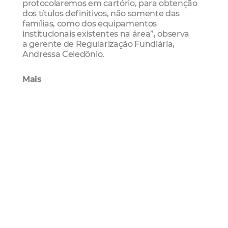
protocolaremos em cartório, para obtenção
dos títulos definitivos, não somente das
famílias, como dos equipamentos
institucionais existentes na área”, observa
a gerente de Regularização Fundiária,
Andressa Celedônio.
Mais
Desde a determinação pelas medidas de
isolamento social por conta da pandemia do
novo coronavírus, a Habitafor vem mantendo
os trabalhos remotos de regularização
fundiária de oito comunidades diferentes,
totalizando quase 3 mil famílias em processo
de titularização.
Até o início da quarentena, a Prefeitura de
Fortaleza, em parceria com o Governo do
Estado, beneficiou mais de 14 mil famílias por
meio da Regularização Fundiária. Entre as
áreas com maior impacto positivo dessa