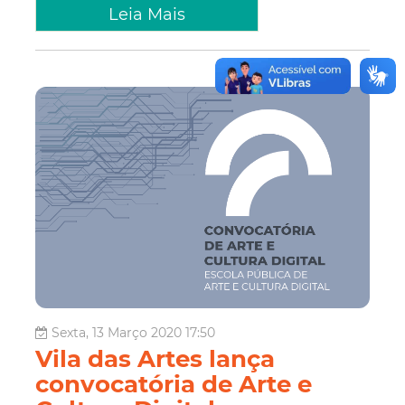
Leia Mais
Sexta, 13 Março 2020 17:50
Vila das Artes lança
convocatória de Arte e