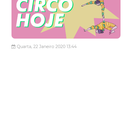
Quarta, 22 Janeiro 2020 13:44
Prefeitura promove evento
para planejamento da
Escola Pública de Arte e
Cultura Digital
A Vila das Artes realiza, nesta sexta-feira e sábado (24 e
25/01), a Imersão Colaborativa para Planejamento da
Escola Pública de Arte e Cultura Digital (EPACD). O
evento, que marca a consolidação da mais nova escola
do equipamento cultural, ocorre das 16h às 21h, na
sexta-feira (24/01), e da...
Cultura
Vila Das Artes
Arte e Cultura Digital