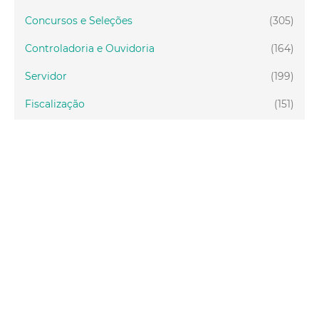
Concursos e Seleções
(305)
Controladoria e Ouvidoria
(164)
Servidor
(199)
Fiscalização
(151)
Proteção Animal
(33)
Relações Comunitárias
(10)
Mulheres
(21)
Regionais
(58)
Primeira Infância
(28)
Mais Lidas