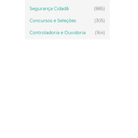
Segurança Cidadã
(885)
Concursos e Seleções
(305)
Controladoria e Ouvidoria
(164)
Servidor
(199)
Fiscalização
(151)
Proteção Animal
(34)
Relações Comunitárias
(10)
Mulheres
(21)
Regionais
(58)
Primeira Infância
(30)