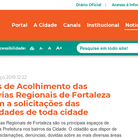
Diário Oficial
Acesso à Inf
Portal
A Cidade
Canais
Institucional
Notí
A+
A
cessibilidade:
A-
ço 2019 12:22
s de Acolhimento das
rias Regionais de Fortaleza
 a solicitações das
ades de toda cidade
ias Regionais de Fortaleza são os principais espaços de
 Prefeitura nos bairros da Cidade. O cidadão que dispor de
eclamações, denúncias, dúvidas sobre as mais diversas áreas