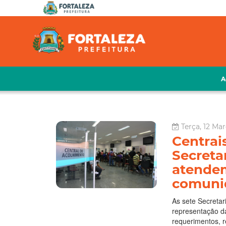
A
Terça, 12 Mar
Centrai
Secreta
atendem
comunid
As sete Secretar
representação da
requerimentos, r