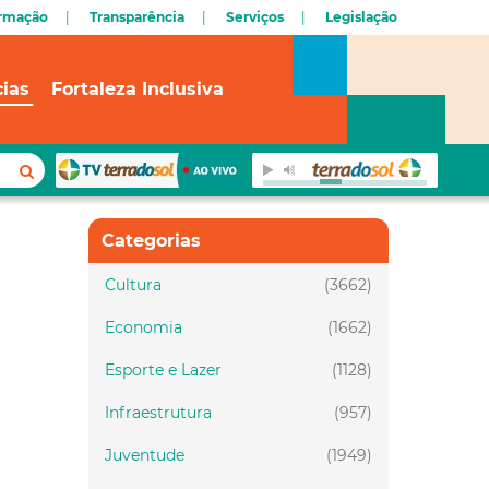
ormação
Transparência
Serviços
Legislação
cias
Fortaleza Inclusiva
Categorias
Cultura
(3662)
Economia
(1662)
Esporte e Lazer
(1128)
Infraestrutura
(957)
Juventude
(1949)