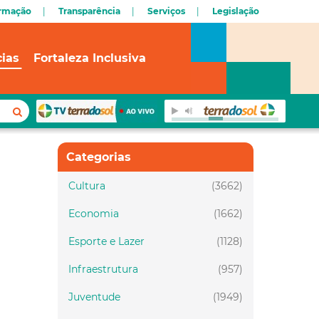
ormação
Transparência
Serviços
Legislação
cias
Fortaleza Inclusiva
Categorias
Cultura
(3662)
Economia
(1662)
Esporte e Lazer
(1128)
Infraestrutura
(957)
Juventude
(1949)