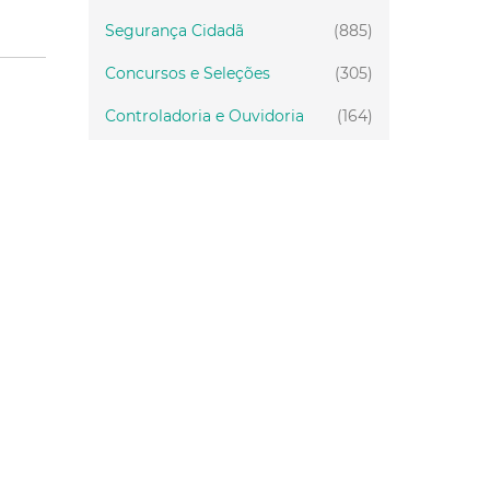
Segurança Cidadã
(885)
Concursos e Seleções
(305)
Controladoria e Ouvidoria
(164)
Servidor
(199)
Fiscalização
(151)
Proteção Animal
(34)
Relações Comunitárias
(10)
Mulheres
(21)
Regionais
(58)
Primeira Infância
(30)