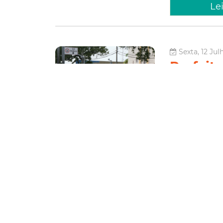
Le
Sexta, 12 Jul
Prefeitu
Ciclofa
rotas e
A Prefeitura de 
domingo (14/07),
Público, no Cent
família, a Ciclofa
Esporte e 
Le