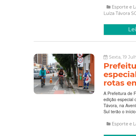
Esporte e 
Luíza Távora
S
Le
Sexta, 19 Jul
Prefeitu
especia
rotas e
A Prefeitura de 
edição especial 
Távora, na Aveni
Sul terão o iníci
Esporte e 