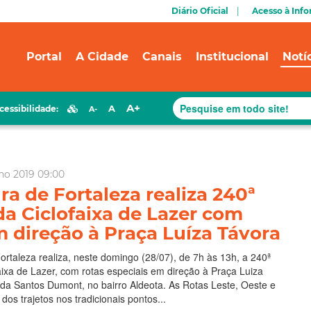
Diário Oficial
Acesso à Inf
Portal
A Cidade
Canais
Institucional
Notí
A+
A
cessibilidade:
A-
lho 2019 09:00
ra de Fortaleza realiza 240ª
da Ciclofaixa de Lazer com
m direção à Praça Luíza Távora
Fortaleza realiza, neste domingo (28/07), de 7h às 13h, a 240ª
aixa de Lazer, com rotas especiais em direção à Praça Luiza
da Santos Dumont, no bairro Aldeota. As Rotas Leste, Oeste e
o dos trajetos nos tradicionais pontos...