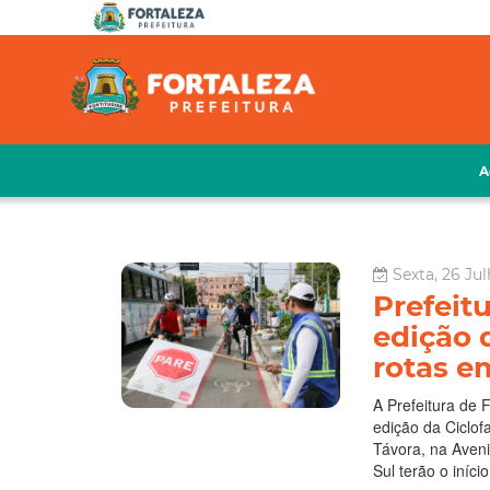
A
Sexta, 26 Ju
Prefeitu
edição 
rotas e
A Prefeitura de 
edição da Ciclof
Távora, na Aveni
Sul terão o iníci