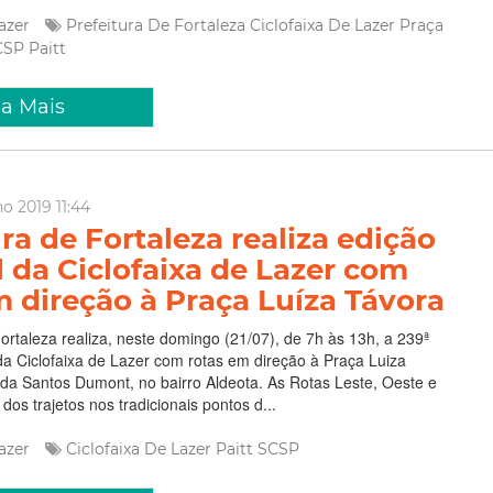
Lazer
Prefeitura De Fortaleza
Ciclofaixa De Lazer
Praça
CSP
Paitt
ia Mais
ho 2019 11:44
ra de Fortaleza realiza edição
l da Ciclofaixa de Lazer com
m direção à Praça Luíza Távora
Fortaleza realiza, neste domingo (21/07), de 7h às 13h, a 239ª
da Ciclofaixa de Lazer com rotas em direção à Praça Luiza
da Santos Dumont, no bairro Aldeota. As Rotas Leste, Oeste e
o dos trajetos nos tradicionais pontos d...
Lazer
Ciclofaixa De Lazer
Paitt
SCSP