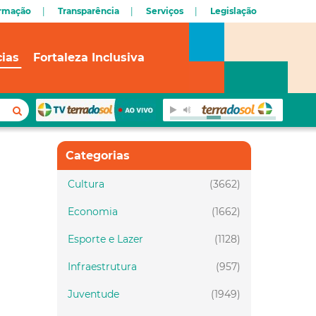
ormação
Transparência
Serviços
Legislação
cias
Fortaleza Inclusiva
Categorias
Cultura
(3662)
Economia
(1662)
Esporte e Lazer
(1128)
Infraestrutura
(957)
Juventude
(1949)