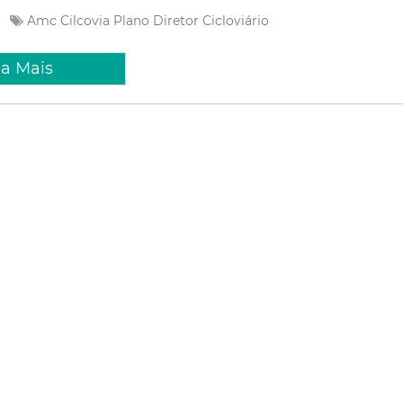
e
Amc
Cilcovia
Plano Diretor Cicloviário
ia Mais