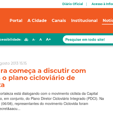
Diário Oficial
Acesso à Inf
Portal
A Cidade
Canais
Institucional
Notí
A+
A
cessibilidade:
A-
gosto 2013 15:15
ura começa a discutir com
s o plano cicloviário de
za
Fortaleza está dialogando com o movimento ciclista da Capital
o, em conjunto, do Plano Diretor Cicloviário Integrado (PDCI). Na
ra (06/08), representantes do movimento Ciclovida foram
ecret&aacu...