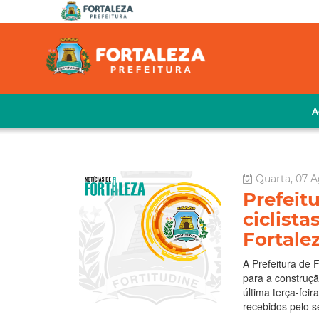
A
Quarta, 07 A
Prefeit
ciclista
Fortale
A Prefeitura de 
para a construçã
última terça-fei
recebidos pelo s