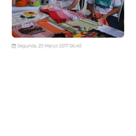
Segunda, 20 Março 2017 06:40
Prefeitura divulga
calendário mensal do
Programa Feiras de
Pequenos Negócios de
Fortaleza
A Prefeitura de Fortaleza, por meio da Secretaria
Municipal do Desenvolvimento Econômico (SDE),
desenvolve o programa Feiras de Pequenos Negócios de
Fortaleza, com o objetivo de apoiar a comercialização dos
artigos produzidos por pequenos produtores do
Município. Para isso, amplia os espaços...