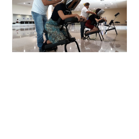
Quarta, 04 Abril 2018 16:35
Prefeitura de Fortaleza
divulga programação de
abril do Projeto Visão nas
Mãos
A Prefeitura de Fortaleza, por meio da Secretaria
Municipal do Desenvolvimento Econômico (SDE), estimula
o desenvolvimento inclusivo e oferece oportunidade de
trabalho e renda para as pessoas com deficiência visual,